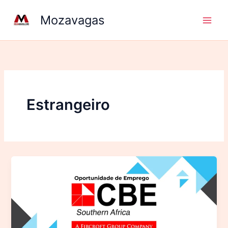
Ir
Mozavagas
para
o
conteúdo
Estrangeiro