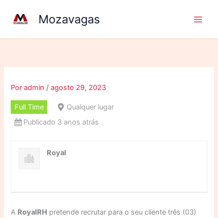
Ir
Mozavagas
para
o
conteúdo
Por
admin
/
agosto 29, 2023
Full Time
Qualquer lugar
Publicado 3 anos atrás
Royal
A
RoyalRH
pretende recrutar para o seu cliente três (03)