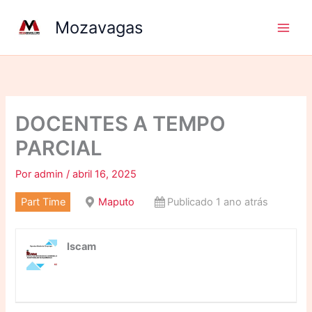
Ir
Mozavagas
para
o
conteúdo
DOCENTES A TEMPO
PARCIAL
Por
admin
/
abril 16, 2025
Part Time
Maputo
Publicado 1 ano atrás
Iscam