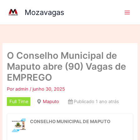
Ir
Mozavagas
para
o
conteúdo
O Conselho Municipal de
Maputo abre (90) Vagas de
EMPREGO
Por
admin
/
junho 30, 2025
Full Time
Maputo
Publicado 1 ano atrás
CONSELHO MUNICIPAL DE MAPUTO