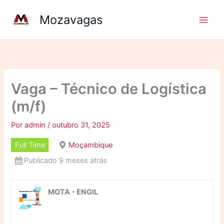
Ir
Mozavagas
para
o
conteúdo
Vaga – Técnico de Logística
(m/f)
Por
admin
/
outubro 31, 2025
Full Time
Moçambique
Publicado 9 meses atrás
MOTA - ENGIL