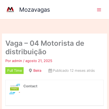
Ir
Mozavagas
para
o
conteúdo
Vaga – 04 Motorista de
distribuição
Por
admin
/
agosto 21, 2025
Full Time
Beira
Publicado 12 meses atrás
Contact