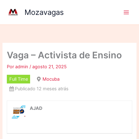
Ir
Mozavagas
para
o
conteúdo
Vaga – Activista de Ensino
Por
admin
/
agosto 21, 2025
Full Time
Mocuba
Publicado 12 meses atrás
AJAD