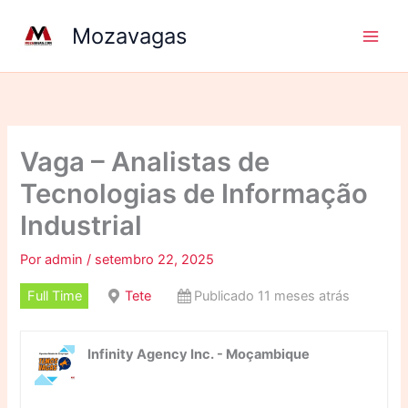
Ir
Mozavagas
para
o
conteúdo
Vaga – Analistas de
Tecnologias de Informação
Industrial
Por
admin
/
setembro 22, 2025
Full Time
Tete
Publicado 11 meses atrás
Infinity Agency Inc. - Moçambique