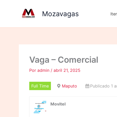
Ir
para
Mozavagas
It
o
conteúdo
Vaga – Comercial
Por
admin
/
abril 21, 2025
Full Time
Maputo
Publicado 1 a
Movitel