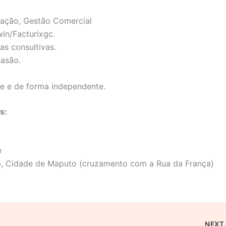
ação, Gestão Comercial
in/Facturixgc.
s consultivas.
asão.
pe e de forma independente.
s:
e
op, Cidade de Maputo (cruzamento com a Rua da França)
NEX