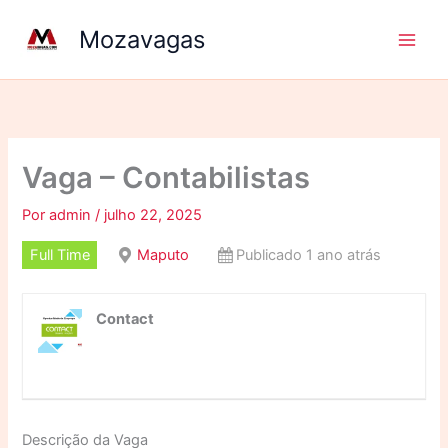
Ir
Mozavagas
para
o
conteúdo
Vaga – Contabilistas
Por
admin
/
julho 22, 2025
Full Time
Maputo
Publicado 1 ano atrás
Contact
Descrição da Vaga