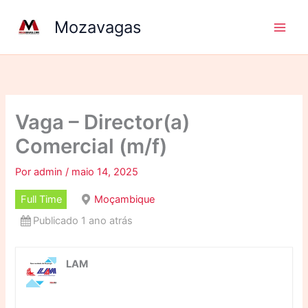
Ir
Mozavagas
para
o
conteúdo
Vaga – Director(a)
Comercial (m/f)
Por
admin
/
maio 14, 2025
Full Time
Moçambique
Publicado 1 ano atrás
LAM