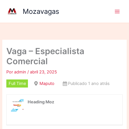
Ir
Mozavagas
para
o
conteúdo
Vaga – Especialista
Comercial
Por
admin
/
abril 23, 2025
Full Time
Maputo
Publicado 1 ano atrás
Heading Moz