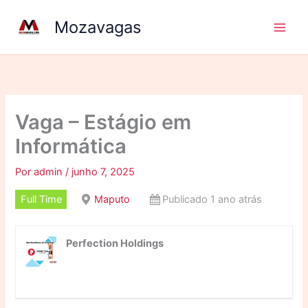
Ir
Mozavagas
para
o
conteúdo
Vaga – Estágio em
Informática
Por
admin
/
junho 7, 2025
Full Time
Maputo
Publicado 1 ano atrás
Perfection Holdings