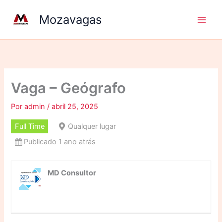
Ir
Mozavagas
para
o
conteúdo
Vaga – Geógrafo
Por
admin
/
abril 25, 2025
Full Time
Qualquer lugar
Publicado 1 ano atrás
MD Consultor