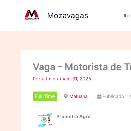
Ir
para
Mozavagas
It
o
conteúdo
Vaga – Motorista de T
Por
admin
/
maio 31, 2025
Full Time
Maluana
Publicado 1 
Prometra Agro