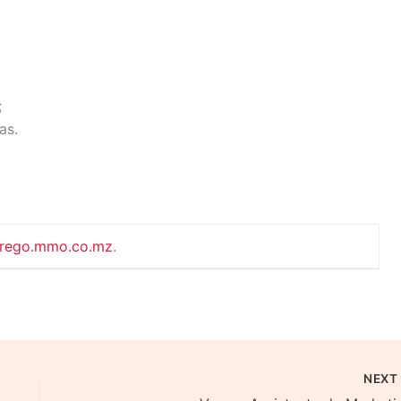
;
as.
rego.mmo.co.mz
.
NEX