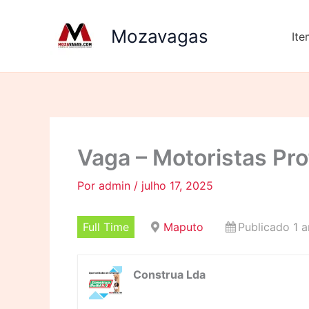
Ir
para
Mozavagas
It
o
conteúdo
Vaga – Motoristas Pro
Por
admin
/
julho 17, 2025
Full Time
Maputo
Publicado 1 a
Construa Lda