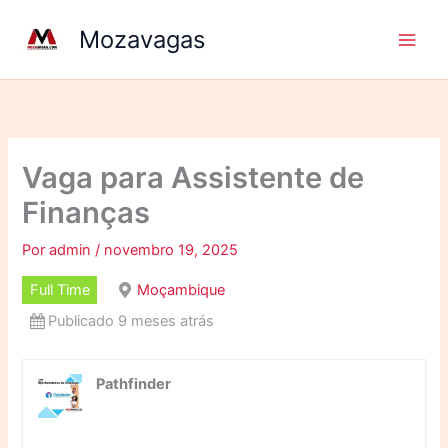
Ir
Mozavagas
para
o
conteúdo
Vaga para Assistente de
Finanças
Por
admin
/
novembro 19, 2025
Full Time
Moçambique
Publicado 9 meses atrás
Pathfinder