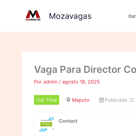
Ir
para
Mozavagas
It
o
conteúdo
Vaga Para Director C
Por
admin
/
agosto 18, 2025
Full Time
Maputo
Publicado 12
Contact