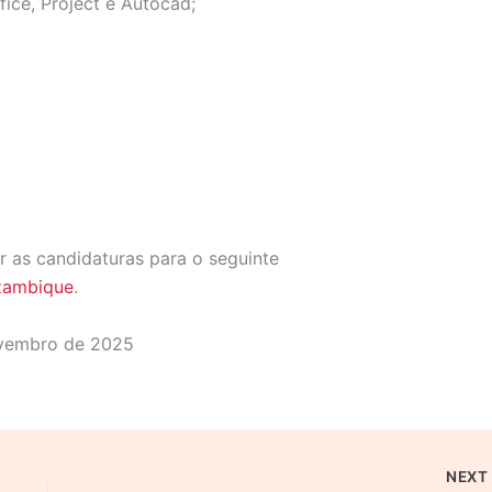
ice, Project e Autocad;
 as candidaturas para o seguinte
ozambique
.
vembro de 2025
NEX