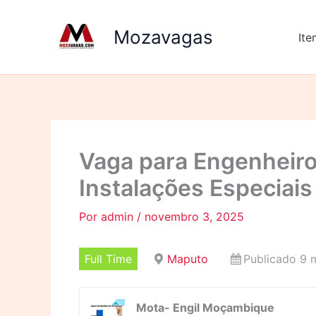
Ir
para
Mozavagas
It
o
conteúdo
Vaga para Engenheiro
Instalações Especiais
Por
admin
/
novembro 3, 2025
Full Time
Maputo
Publicado 9 
Mota- Engil Moçambique