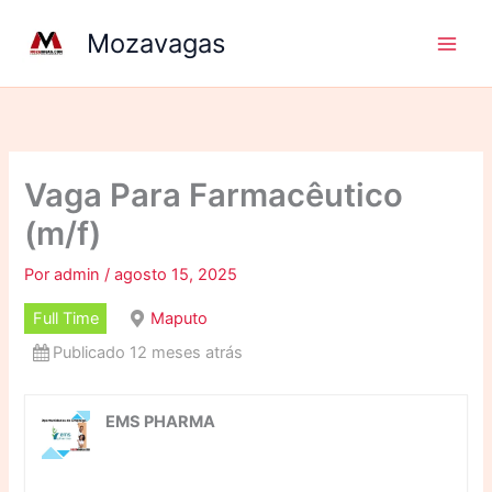
Ir
Mozavagas
para
o
conteúdo
Vaga Para Farmacêutico
(m/f)
Por
admin
/
agosto 15, 2025
Full Time
Maputo
Publicado 12 meses atrás
EMS PHARMA