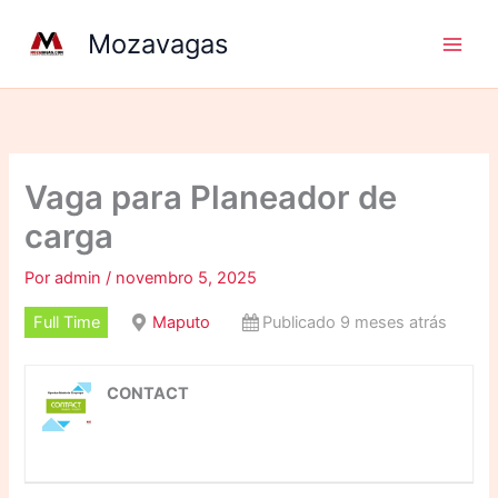
Ir
Mozavagas
para
o
conteúdo
Vaga para Planeador de
carga
Por
admin
/
novembro 5, 2025
Full Time
Maputo
Publicado 9 meses atrás
CONTACT