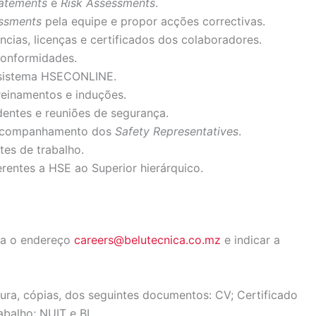
atements
e
Risk Assessments
.
essments
pela equipe e propor acções correctivas.
cias, licenças e certificados dos colaboradores.
onformidades.
 sistema HSECONLINE.
reinamentos e induções.
identes e reuniões de segurança.
 acompanhamento dos
Safety Representatives
.
tes de trabalho.
rentes a HSE ao Superior hierárquico.
ara o endereço
careers@belutecnica.co.mz
e indicar a
ura, cópias, dos seguintes documentos: CV; Certificado
abalho; NUIT e BI.