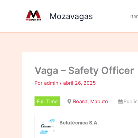
Ir
para
Mozavagas
It
o
conteúdo
Vaga – Safety Officer
Por
admin
/
abril 26, 2025
Full Time
Boana, Maputo
Public
Belutécnica S.A.