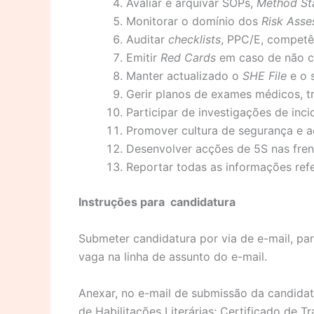
Avaliar e arquivar SOPs,
Method St
Monitorar o domínio dos
Risk Ass
Auditar
checklists
, PPC/E, competên
Emitir
Red Cards
em caso de não c
Manter actualizado o
SHE File
e o
Gerir planos de exames médicos, t
Participar de investigações de inc
Promover cultura de segurança e
Desenvolver acções de 5S nas fren
Reportar todas as informações refe
Instruções
para
candidatura
Submeter candidatura por via de e-mail, p
vaga na linha de assunto do e-mail.
Anexar, no e-mail de submissão da candidat
de Habilitações Literárias; Certificado de Tr