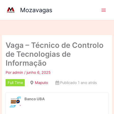
Ir
Mozavagas
para
o
conteúdo
Vaga – Técnico de Controlo
de Tecnologias de
Informação
Por
admin
/
junho 6, 2025
Full Time
Maputo
Publicado 1 ano atrás
Banco UBA