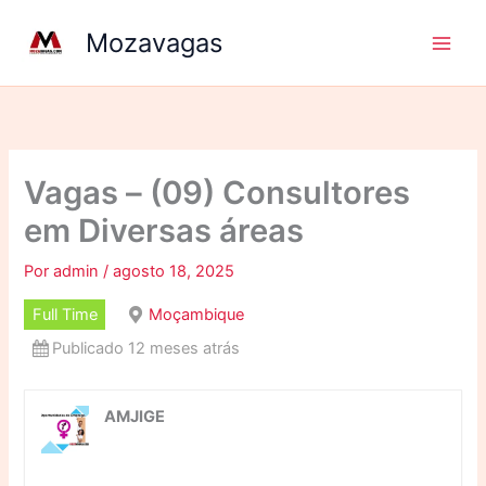
Ir
Mozavagas
para
o
conteúdo
Vagas – (09) Consultores
em Diversas áreas
Por
admin
/
agosto 18, 2025
Full Time
Moçambique
Publicado 12 meses atrás
AMJIGE