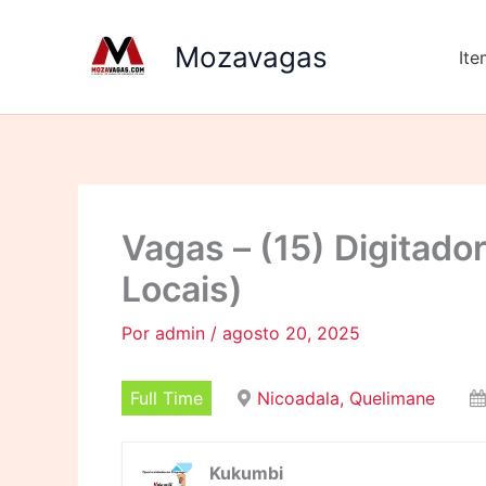
Ir
para
Mozavagas
It
o
conteúdo
Vagas – (15) Digitado
Locais)
Por
admin
/
agosto 20, 2025
Full Time
Nicoadala, Quelimane
Kukumbi