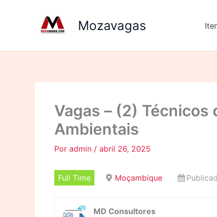
Ir
para
Mozavagas
It
o
conteúdo
Vagas – (2) Técnicos
Ambientais
Por
admin
/
abril 26, 2025
Full Time
Moçambique
Publicad
MD Consultores