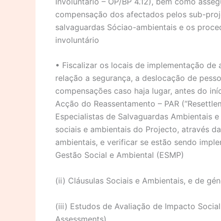
Involuntário – OP/BP 4.12), bem como asseg
compensação dos afectados pelos sub-proj
salvaguardas Sóciao-ambientais e os proce
involuntário
• Fiscalizar os locais de implementação de 
relação a segurança, a deslocação de pess
compensações caso haja lugar, antes do in
Acção do Reassentamento – PAR (“Resettle
Especialistas de Salvaguardas Ambientais e
sociais e ambientais do Projecto, através d
ambientais, e verificar se estão sendo impl
Gestão Social e Ambiental (ESMP)
(ii) Cláusulas Sociais e Ambientais, e de gé
(iii) Estudos de Avaliação de Impacto Socia
Assessments)