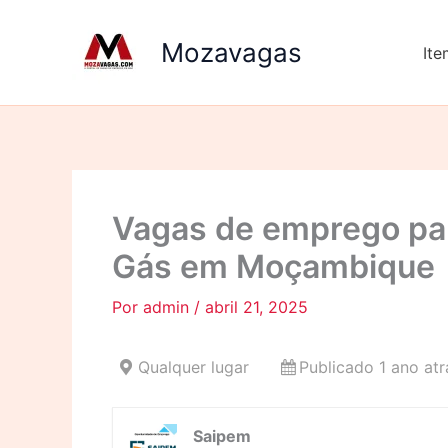
Ir
para
Mozavagas
It
o
conteúdo
Vagas de emprego par
Gás em Moçambique
Por
admin
/
abril 21, 2025
Qualquer lugar
Publicado 1 ano atr
Saipem