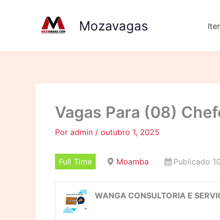
Ir
para
Mozavagas
It
o
conteúdo
Vagas Para (08) Chef
Por
admin
/
outubro 1, 2025
Full Time
Moamba
Publicado 1
WANGA CONSULTORIA E SERVI