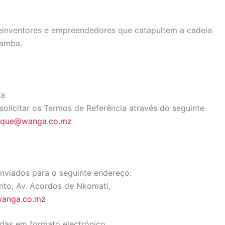
reinventores e empreendedores que catapultem a cadeia
oamba.
ra
olicitar os Termos de Referência através do seguinte
arque@wanga.co.mz
viados para o seguinte endereço:
nto, Av. Acordos de Nkomati,
wanga.co.mz
das em formato electrónico.