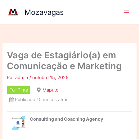
Ir
Mozavagas
para
o
conteúdo
Vaga de Estagiário(a) em
Comunicação e Marketing
Por
admin
/
outubro 15, 2025
Full Time
Maputo
Publicado 10 meses atrás
Consulting and Coaching Agency